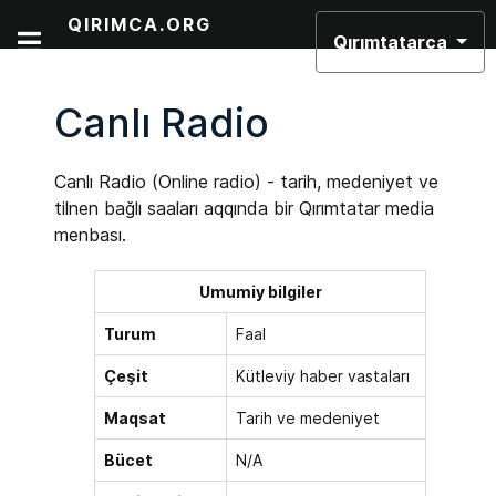
Dilinizi seçin
QIRIMCA.ORG
Qırımtatarca
Canlı Radio
Canlı Radio (Online radio) - tarih, medeniyet ve
tilnen bağlı saaları aqqında bir Qırımtatar media
menbası.
Umumiy bilgiler
Turum
Faal
Çeşit
Kütleviy haber vastaları
Maqsat
Tarih ve medeniyet
Bücet
N/A