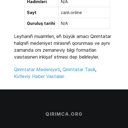
Hadimleri
N/A
Sayt
canli.online
Quruluş tarihi
N/A
Leyhanı
ñ
muarrirleri, e
ñ
büyük amacı Qırımtatar
halqnı
ñ
medeniyet mirasnı
ñ
qorunması ve aynı
zamanda onı zemaneviy bilgi formatları
vasıtasınen inkişaf etmesi dep belirleyler.
Qırımtatar Medeniyeti
,
Qırımtatar Tasili
,
Kütleviy Haber Vastaları
QIRIMCA.ORG