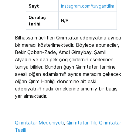
Sayt
instagram.com/tuvgantilim
Quruluş
N/A
tarihi
Bilhassa müellifleri Qırımtatar edebiyatına ayrıca
bir meraqı kösterilmektedir. Böylece abuneciler,
Bekir Çoban-Zade, Amdi Giraybay, Şamil
Alyadin ve daa pek çoq şairlerni
ñ
eserlerinen
tanışa bilirler. Bundan ğayrı Qırımtatar tarihine
avesli olğan adamlarnı
ñ
ayrıca meraqını çekecek
olğan Qırım Hanlığı dönemine ait eski
edebiyatnı
ñ
nadir örneklerine umumiy bir baqış
yer almaktadır.
Qırımtatar Medeniyeti
,
Qırımtatar Tili
,
Qırımtatar
Tasili