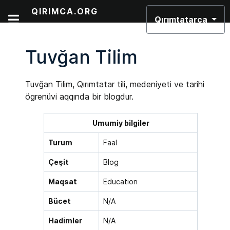
Dilinizi seçin
QIRIMCA.ORG
Qırımtatarca
Tuvğan Tilim
Tuvğan Tilim, Qırımtatar tili, medeniyeti ve tarihi
ögrenüvi aqqında bir blogdur.
Umumiy bilgiler
Turum
Faal
Çeşit
Blog
Maqsat
Education
Bücet
N/A
Hadimler
N/A