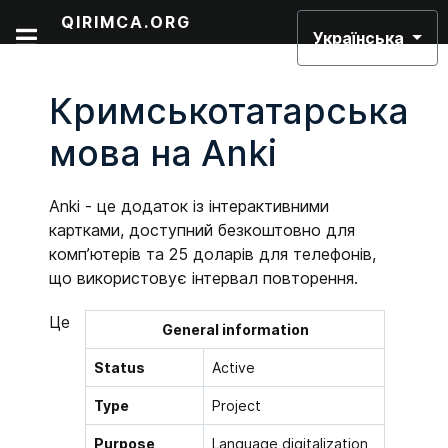
Виберіть свою мов
QIRIMCA.ORG
Українська
Кримськотатарська
мова на Anki
Anki - це додаток із інтерактивними
картками, доступний безкоштовно для
комп’ютерів та 25 доларів для телефонів,
що використовує інтервал повторення.
Це
General information
Status
Active
Type
Project
Purpose
Language digitalization