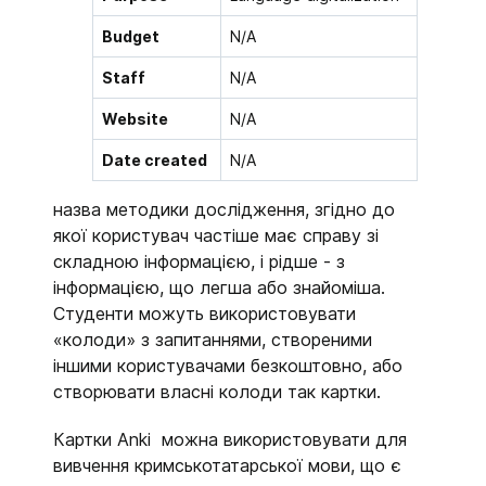
Budget
N/A
Staff
N/A
Website
N/A
Date created
N/A
назва методики дослідження, згідно до
якої користувач частіше має справу зі
складною інформацією, і рідше - з
інформацією, що легша або знайоміша.
Студенти можуть використовувати
«колоди» з запитаннями, створеними
іншими користувачами безкоштовно, або
створювати власні колоди так картки.
Картки Anki можна використовувати для
вивчення кримськотатарської мови, що є